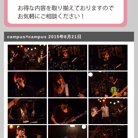
campus×campus 2015年8月21日