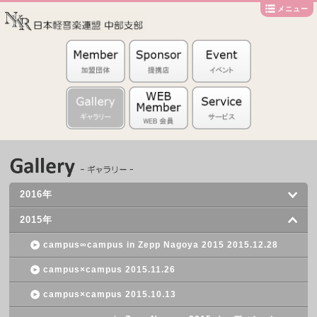
メニュー
2016年
2015年
campus∞campus in Zepp Nagoya 2015 2015.12.28
campus×campus 2015.11.26
campus×campus 2015.10.13