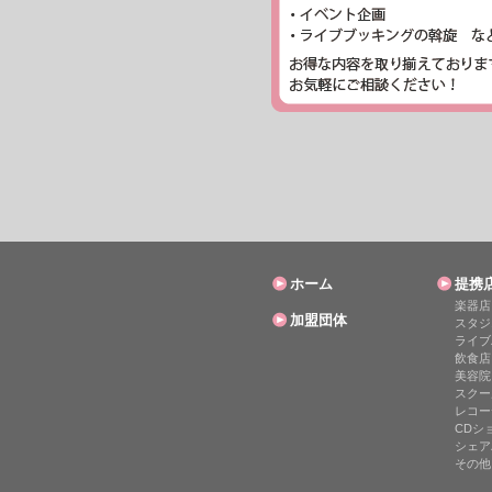
ホーム
提携
楽器店
加盟団体
スタジ
ライブ
飲食店
美容院
スクー
レコー
CDシ
シェア
その他