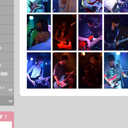
4
0
崎武道館
ョン