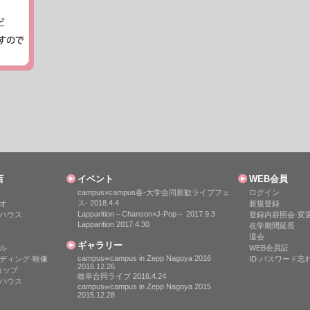
店
イベント
WEB会員
campus×campus春-大学合同新歓ライブフェ
ログイン
ス- 2018.4.4
オ
新規登録
Lapparition～Chanson×J-Pop～ 2017.9.3
ハウス
登録内容照会·変
Lapparition 2017.4.30
在学期間延長
退会
ギャラリー
ル
WEB会員証
campus∞campus in Zepp Nagoya 2016
ディング·映像
ID·パスワード忘
2016.12.26
ョップ
岐阜合同ライブ 2016.4.24
ハウス
campus∞campus in Zepp Nagoya 2015
2015.12.28