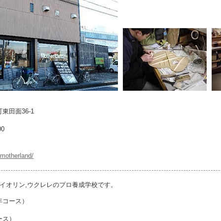
田面36-1
0
p/motherland/
バイオリン,ウクレレのプロ養成学校です。
2年コース）
）
ース）