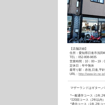
【店舗詳細】
住所：愛知県日進市浅田町東
TEL：052-808-9835
営業時間：10：00～19：0
定休日：年中無休
最寄り駅：赤池,日進,平針
URL：
http://www.jin.ne.j
マザーランドはギター,
*一般通学コース（1年,
*220回コース（2年以内
*通信コース（1年,2年コ