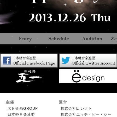
主催
運営
名音企画GROUP
株式会社E-レクト
日本軽音楽連盟
株式会社エィチ・ビー・シー